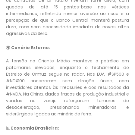
os contratos de DI futuro tiveram forte alívio, com
quedas de até 15 pontos-base nos vértices
intermediários, refletindo menor aversão ao risco e a
percepção de que o Banco Central manterá postura
dura, mas sem necessidade imediata de novas altas
agressivas da Selic.
🌍
Cenário Externo:
A tensão no Oriente Médio manteve o petróleo em
patamares elevados, enquanto o fechamento do
Estreito de Ormuz segue no radar. Nos EUA, #SP500 e
#NDX100 encerraram sem direção única, com
investidores atentos às Treasuries e aos resultados da
#NVDA. Na China, dados fracos de produção industrial e
vendas no varejo reforçaram temores de
desaceleração, pressionando mineradoras e
siderúrgicas ligadas ao minério de ferro.
📊
Economia Brasileira: