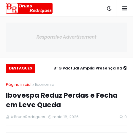
Responsive Advertisement
c para 14,00% ao
🌎 BTG Pactual Amplia Presença na
DESTAQUES
ano
América Latina
Página inicial
Economia
Ibovespa Reduz Perdas e Fecha
em Leve Queda
#BrunoRodrigues
maio 18, 2026
0