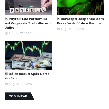
📉 Payroll: EUA Perdem 23
📉 Ibovespa Despenca com
mil Vagas de Trabalho em
Pressão da Vale e Bancos
Julho
August 06, 2026
August 07, 2026
💵 Dólar Recua Após Corte
da Selic
August 06, 2026
COMENTAR