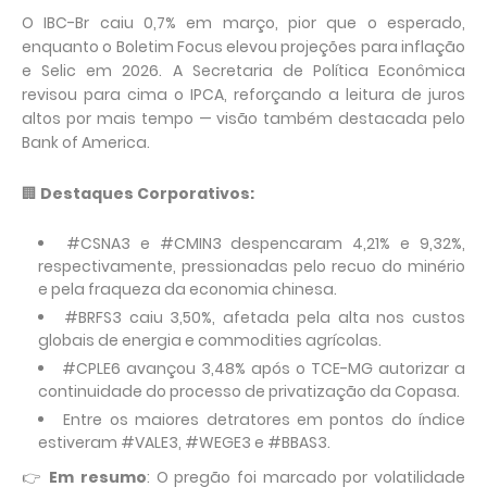
O IBC-Br caiu 0,7% em março, pior que o esperado,
enquanto o Boletim Focus elevou projeções para inflação
e Selic em 2026. A Secretaria de Política Econômica
revisou para cima o IPCA, reforçando a leitura de juros
altos por mais tempo — visão também destacada pelo
Bank of America.
🏢
Destaques Corporativos:
#CSNA3 e #CMIN3 despencaram 4,21% e 9,32%,
respectivamente, pressionadas pelo recuo do minério
e pela fraqueza da economia chinesa.
#BRFS3 caiu 3,50%, afetada pela alta nos custos
globais de energia e commodities agrícolas.
#CPLE6 avançou 3,48% após o TCE-MG autorizar a
continuidade do processo de privatização da Copasa.
Entre os maiores detratores em pontos do índice
estiveram #VALE3, #WEGE3 e #BBAS3.
👉
Em resumo
: O pregão foi marcado por volatilidade