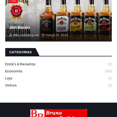
Loja
Jim Beam
#BrunoRodrigues
março 27, 2023
CATEGORIAS
Drink's & Receitas
(2)
Economia
(766)
Loja
(2)
Vinhos
(5)