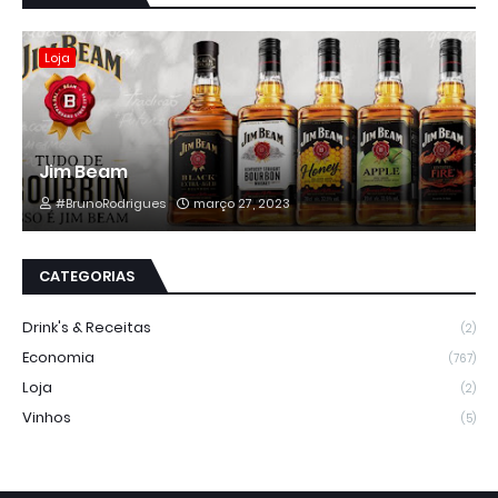
Loja
Jim Beam
#BrunoRodrigues
março 27, 2023
CATEGORIAS
Drink's & Receitas
(2)
Economia
(767)
Loja
(2)
Vinhos
(5)