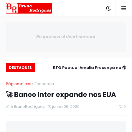
Responsive Advertisement
c para 14,00% ao
🌎 BTG Pactual Amplia Presença na
DESTAQUES
ano
América Latina
Página inicial
Economia
🚀 Banco Inter expande nos EUA
#BrunoRodrigues
junho 06, 2026
0