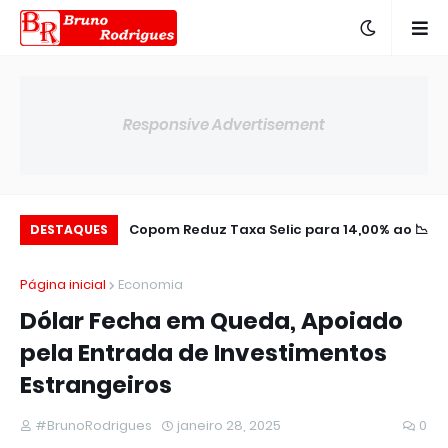
Responsive Advertisement
plia Presença na
📉 Copom Reduz Taxa Selic para 14,00% ao
DESTAQUES
América Latina
ano
Página inicial
Economia
Dólar Fecha em Queda, Apoiado
pela Entrada de Investimentos
Estrangeiros
#BrunoRodrigues
janeiro 28, 2025
0