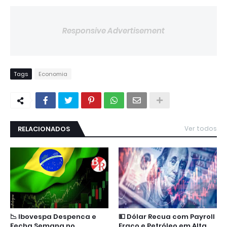
Responsive Advertisement
Tags
Economia
RELACIONADOS
Ver todos
📉 Ibovespa Despenca e
💵 Dólar Recua com Payroll
Fecha Semana no
Fraco e Petróleo em Alta