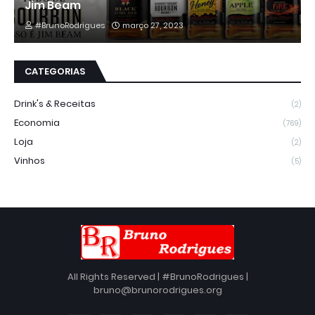
Jim Beam
#BrunoRodrigues
março 27, 2023
CATEGORIAS
Drink's & Receitas
(2)
Economia
(769)
Loja
(2)
Vinhos
(5)
All Rights Reserved | #BrunoRodrigues |
bruno@brunorodrigues.org