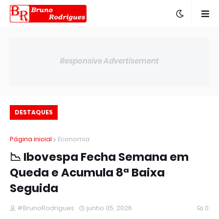
Responsive Advertisement
DESTAQUES
Página inicial
Economia
📉 Ibovespa Fecha Semana em
Queda e Acumula 8ª Baixa
Seguida
#BrunoRodrigues
junho 05, 2026
0