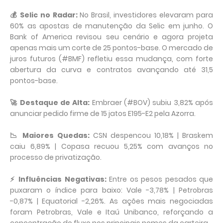
💰 Selic no Radar:
No Brasil, investidores elevaram para
60% as apostas de manutenção da Selic em junho. O
Bank of America revisou seu cenário e agora projeta
apenas mais um corte de 25 pontos-base. O mercado de
juros futuros (#BMF) refletiu essa mudança, com forte
abertura da curva e contratos avançando até 31,5
pontos-base.
🚀 Destaque de Alta:
Embraer (#BOV) subiu 3,82% após
anunciar pedido firme de 15 jatos E195-E2 pela Azorra.
📉 Maiores Quedas:
CSN despencou 10,18% | Braskem
caiu 6,89% | Copasa recuou 5,25% com avanços no
processo de privatização.
⚡ Influências Negativas:
Entre os pesos pesados que
puxaram o índice para baixo: Vale -3,78% | Petrobras
-0,87% | Equatorial -2,26%. As ações mais negociadas
foram Petrobras, Vale e Itaú Unibanco, reforçando a