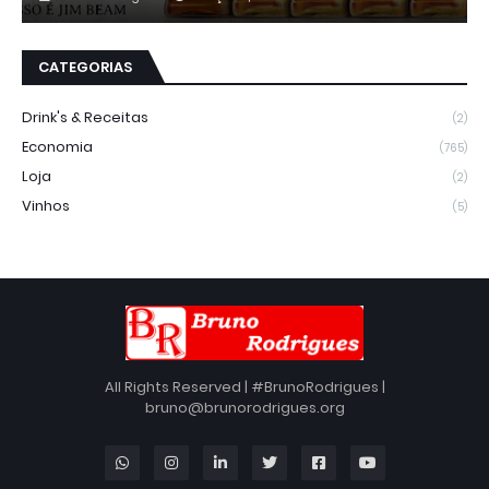
CATEGORIAS
Drink's & Receitas
(2)
Economia
(765)
Loja
(2)
Vinhos
(5)
All Rights Reserved | #BrunoRodrigues |
bruno@brunorodrigues.org