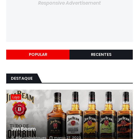
Responsive Advertisement
POPULAR
RECENTES
DESTAQUE
Loja
Jim Beam
#BrunoRodrigues
março 27, 2023