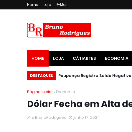
Home
Loja
E-Mail
HOME
LOJA
CÁTIARTES
ECONOMIA
DESTAQUES
Página inicial
Economia
Dólar Fecha em Alta d
#BrunoRodrigues
junho 17, 2024