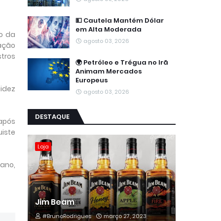
💵 Cautela Mantém Dólar
em Alta Moderada
to da
agosto 03, 2026
pação
tros
🌍 Petróleo e Trégua no Irã
Animam Mercados
Europeus
uidez
agosto 03, 2026
DESTAQUE
 após
uiste
Loja
 ano,
Jim Beam
#BrunoRodrigues
março 27, 2023