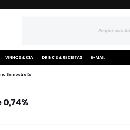
Responsive A
VINHOS & CIA
DRINK'S & RECEITAS
E-MAIL
📉 Poupança Registra Saldo Negativo no Semestre
e 0,74%