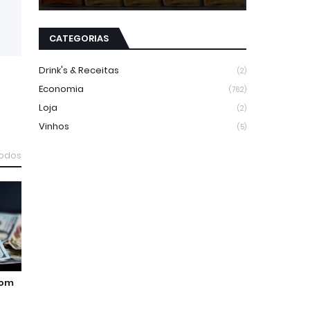
CATEGORIAS
Drink's & Receitas
(2)
Economia
(762)
Loja
(2)
Vinhos
(5)
todos
pom