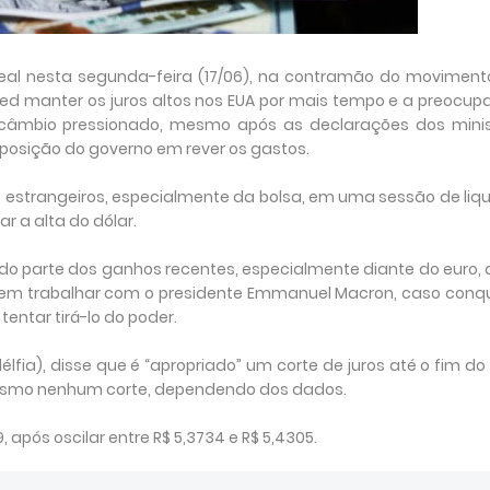
o real nesta segunda-feira (17/06), na contramão do movimen
Fed manter os juros altos nos EUA por mais tempo e a preocu
 câmbio pressionado, mesmo após as declarações dos minis
posição do governo em rever os gastos.
 estrangeiros, especialmente da bolsa, em uma sessão de liq
r a alta do dólar.
endo parte dos ganhos recentes, especialmente diante do euro,
ão em trabalhar com o presidente Emmanuel Macron, caso conq
entar tirá-lo do poder.
délfia), disse que é “apropriado” um corte de juros até o fim do
mesmo nenhum corte, dependendo dos dados.
, após oscilar entre R$ 5,3734 e R$ 5,4305.