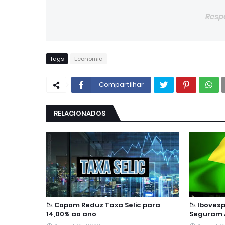
Resp
Tags
Economia
Compartilhar
RELACIONADOS
📉 Copom Reduz Taxa Selic para
📉 Iboves
14,00% ao ano
Seguram 