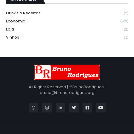
Drink's & Receitas
(2)
Economia
(769)
Loja
(2)
Vinhos
(5)
All Rights Reserved | #BrunoRodrigues |
bruno@brunorodrigues.org