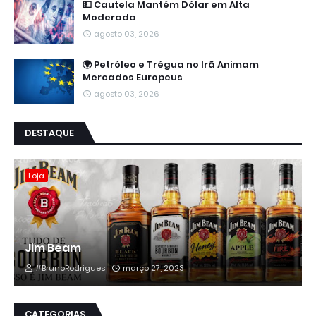
💵 Cautela Mantém Dólar em Alta
Moderada
agosto 03, 2026
🌍 Petróleo e Trégua no Irã Animam
Mercados Europeus
agosto 03, 2026
DESTAQUE
Loja
Jim Beam
#BrunoRodrigues
março 27, 2023
CATEGORIAS