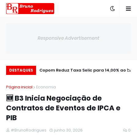
Responsive Advertisement
plia Presença na
📉 Copom Reduz Taxa Selic para 14,00% ao
DESTAQUES
América Latina
ano
Página inicial
Economia
🆕 B3 Inicia Negociação de
Contratos de Eventos de IPCA e
PIB
#BrunoRodrigues
junho 30, 2026
0