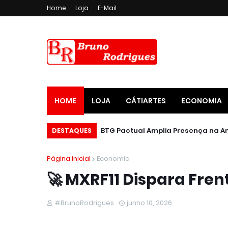
Home
Loja
E-Mail
HOME
LOJA
CÁTIARTES
ECONOMIA
DESTAQUES
Página inicial
Economia
🚀 MXRF11 Dispara Fre
#BrunoRodrigues
junho 10, 2026