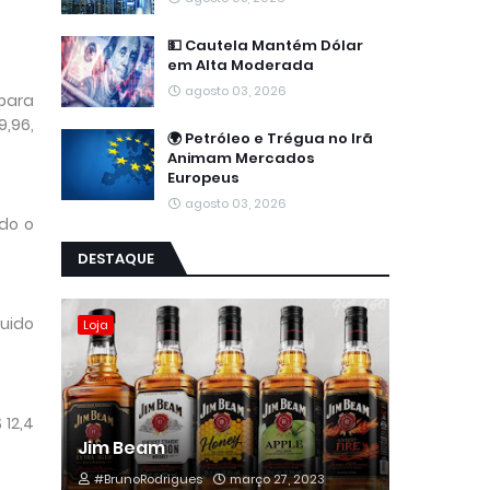
💵 Cautela Mantém Dólar
em Alta Moderada
agosto 03, 2026
 para
9,96,
🌍 Petróleo e Trégua no Irã
Animam Mercados
Europeus
agosto 03, 2026
do o 
DESTAQUE
uido 
Loja
12,4 
Jim Beam
#BrunoRodrigues
março 27, 2023