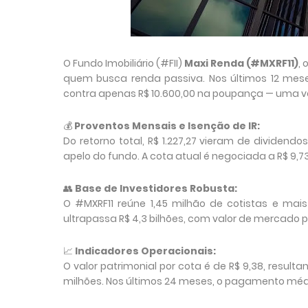
O Fundo Imobiliário (#FII)
Maxi Renda (#MXRF11)
,
quem busca renda passiva. Nos últimos 12 meses
contra apenas R$ 10.600,00 na poupança — uma 
💰 
Proventos Mensais e Isenção de IR:
Do retorno total, R$ 1.227,27 vieram de dividend
apelo do fundo. A cota atual é negociada a R$ 9,7
👥 
Base de Investidores Robusta:
O #MXRF11 reúne 1,45 milhão de cotistas e mais
ultrapassa R$ 4,3 bilhões, com valor de mercado p
📈 
Indicadores Operacionais:
O valor patrimonial por cota é de R$ 9,38, resultan
milhões. Nos últimos 24 meses, o pagamento médio