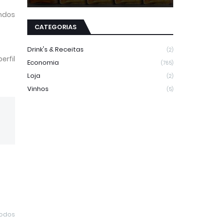
ndos 
CATEGORIAS
Drink's & Receitas
(2)
rfil 
Economia
(765)
Loja
(2)
Vinhos
(5)
todos