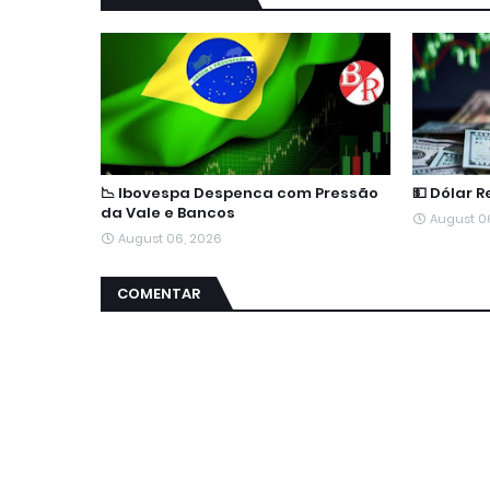
📉 Ibovespa Despenca com Pressão
💵 Dólar 
da Vale e Bancos
August 0
August 06, 2026
COMENTAR