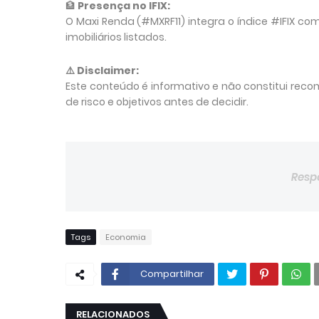
🏦 
Presença no IFIX:
O Maxi Renda (#MXRF11) integra o índice #IFIX com
imobiliários listados.
⚠️ 
Disclaimer:
Este conteúdo é informativo e não constitui reco
de risco e objetivos antes de decidir.
Resp
Tags
Economia
Compartilhar
RELACIONADOS