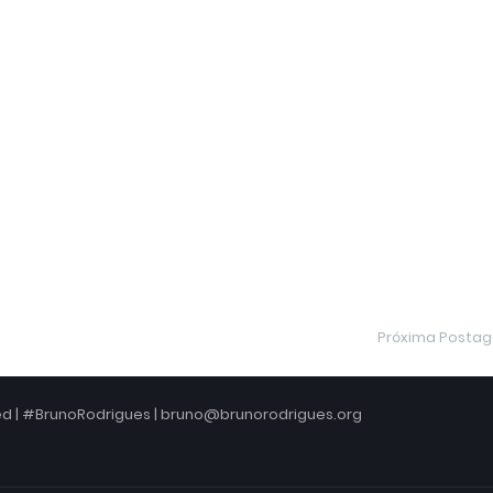
Próxima Posta
ved | #BrunoRodrigues | bruno@brunorodrigues.org