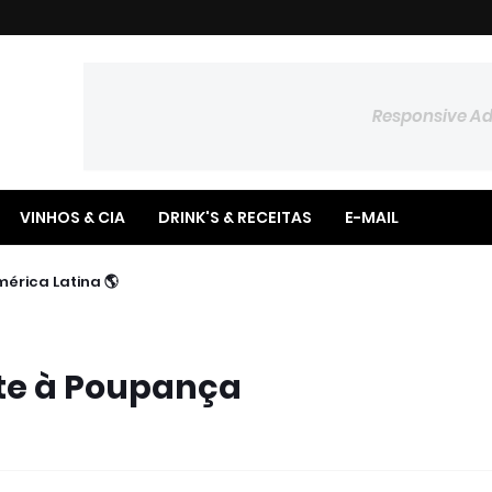
Responsive A
VINHOS & CIA
DRINK'S & RECEITAS
E-MAIL
📉 Copom Reduz Taxa Selic para 14,00% ao ano
🌎 BTG Pactual Amplia Presença na América Latina
nte à Poupança