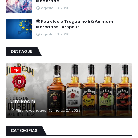
Moderada
agosto 03, 2026
🌍 Petróleo e Trégua no Irã Animam
Mercados Europeus
agosto 03, 2026
DESTAQUE
Loja
Jim Beam
#BrunoRodrigues
março 27, 2023
CATEGORIAS