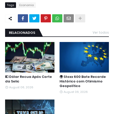
Tags
Economia
RELACIONADOS
Ver todos
💵 Dólar Recua Após Corte
🌍 Stoxx 600 Bate Recorde
da Selic
Histórico com Otimismo
Geopolítico
August 06, 2026
August 06, 2026