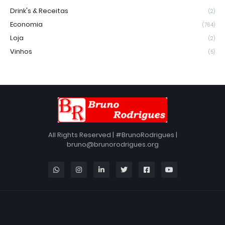
Drink's & Receitas
(2)
Economia
(764)
Loja
(2)
Vinhos
(5)
All Rights Reserved | #BrunoRodrigues |
bruno@brunorodrigues.org