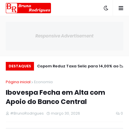
Responsive Advertisement
m Novo Acordo em
📉 Copom Reduz Taxa Selic para 14,00% ao
DESTAQUES
Meio a Prejuízos
ano
Página inicial
Economia
Ibovespa Fecha em Alta com
Apoio do Banco Central
#BrunoRodrigues
março 30, 2026
0