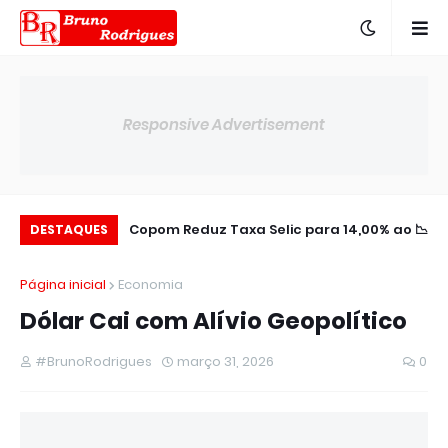
Responsive Advertisement
aldo Negativo no
📉 Copom Reduz Taxa Selic para 14,00% ao
🌎 BTG Pactual Amplia Presença na
DESTAQUES
Semestre
América Latin
ano
Página inicial
Economia
Dólar Cai com Alívio Geopolítico
#BrunoRodrigues
março 31, 2026
0