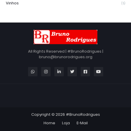
Vinhos
(5)
All Rights Reserved | #BrunoRodrigues |
bruno@brunorodrigues.org
Copyright ©
2026
#BrunoRodrigues
Home
Loja
E-Mail