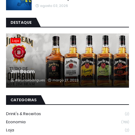
agosto 03, 2026
DESTAQUE
Loja
Jim Beam
#BrunoRodrigues
março 27, 2023
CATEGORIAS
Drink's & Receitas
(2)
Economia
(769)
Loja
(2)