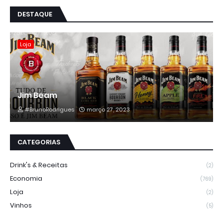
DESTAQUE
Loja
Jim Beam
#BrunoRodrigues
março 27, 2023
CATEGORIAS
Drink's & Receitas
(2)
Economia
(769)
Loja
(2)
Vinhos
(5)