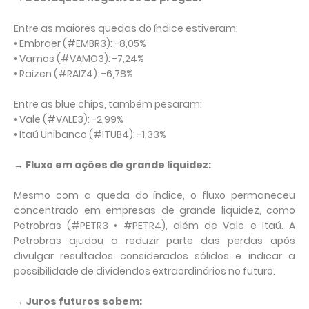
Entre as maiores quedas do índice estiveram:
• Embraer (#EMBR3): -8,05%
• Vamos (#VAMO3): -7,24%
• Raízen (#RAIZ4): -6,78%
Entre as blue chips, também pesaram:
• Vale (#VALE3): -2,99%
• Itaú Unibanco (#ITUB4): -1,33%
→ Fluxo em ações de grande liquidez:
Mesmo com a queda do índice, o fluxo permaneceu
concentrado em empresas de grande liquidez, como
Petrobras (#PETR3 • #PETR4), além de Vale e Itaú. A
Petrobras ajudou a reduzir parte das perdas após
divulgar resultados considerados sólidos e indicar a
possibilidade de dividendos extraordinários no futuro.
→ Juros futuros sobem: