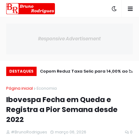
Responsive Advertisement
aldo Negativo no
📉 Copom Reduz Taxa Selic para 14,00% ao
🌎 BTG Pactual Amplia Presença na
DESTAQUES
Semestre
América Latina
ano
Página inicial
Economia
Ibovespa Fecha em Queda e
Registra a Pior Semana desde
2022
#BrunoRodrigues
março 06, 2026
0