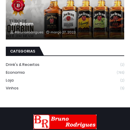
Jim Beam
#BrunoRodrigues
março 27, 2023
CATEGORIAS
Drink's & Receitas
(2)
Economia
(765)
Loja
(2)
Vinhos
(5)