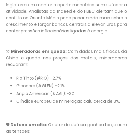
Inglaterra em manter o aperto monetário sem sufocar a
atividade. Analistas da Indeed e do HSBC alertam que o
conflito no Oriente Médio pode pesar ainda mais sobre o
crescimento e forçar bancos centrais a elevar juros para
conter pressões inflacionárias ligadas à energia.
⚒️
Mineradoras em queda:
Com dados mais fracos da
China e queda nos preços dos metais, mineradoras
recuaram:
Rio Tinto (#RIO): -2,7%
Glencore (#GLEN): -2,1%
Anglo American (#AAL): -3%
O índice europeu de mineração caiu cerca de 3%.
🛡️
Defesa em alta:
O setor de defesa ganhou força com
as tensões: