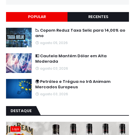
POPULAR
RECENTES
📉 Copom Reduz Taxa Selic para 14,00% ao
ano
agosto 05, 2026
💵 Cautela Mantém Dólar em Alta
Moderada
agosto 03, 2026
🌍 Petróleo e Trégua no Irã Animam
Mercados Europeus
agosto 03, 2026
DESTAQUE
Loja