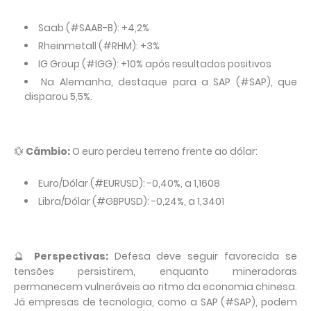
Saab (#SAAB-B): +4,2%
Rheinmetall (#RHM): +3%
IG Group (#IGG): +10% após resultados positivos
Na Alemanha, destaque para a SAP (#SAP), que
disparou 5,5%.
💱
Câmbio:
O euro perdeu terreno frente ao dólar:
Euro/Dólar (#EURUSD): -0,40%, a 1,1608
Libra/Dólar (#GBPUSD): -0,24%, a 1,3401
🔮
Perspectivas:
Defesa deve seguir favorecida se
tensões persistirem, enquanto mineradoras
permanecem vulneráveis ao ritmo da economia chinesa.
Já empresas de tecnologia, como a SAP (#SAP), podem