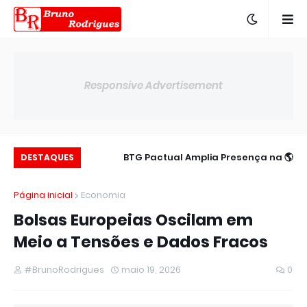
Responsive Advertisement
c para 14,00% ao
🌎 BTG Pactual Amplia Presença na
DESTAQUES
ano
América Latina
Página inicial
Economia
Bolsas Europeias Oscilam em
Meio a Tensões e Dados Fracos
#BrunoRodrigues
maio 19, 2026
0