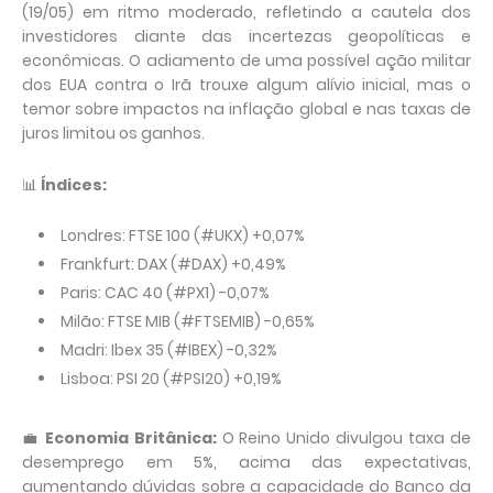
(19/05) em ritmo moderado, refletindo a cautela dos
investidores diante das incertezas geopolíticas e
econômicas. O adiamento de uma possível ação militar
dos EUA contra o Irã trouxe algum alívio inicial, mas o
temor sobre impactos na inflação global e nas taxas de
juros limitou os ganhos.
📊
Índices:
Londres: FTSE 100 (#UKX) +0,07%
Frankfurt: DAX (#DAX) +0,49%
Paris: CAC 40 (#PX1) -0,07%
Milão: FTSE MIB (#FTSEMIB) -0,65%
Madri: Ibex 35 (#IBEX) -0,32%
Lisboa: PSI 20 (#PSI20) +0,19%
💼
Economia Britânica:
O Reino Unido divulgou taxa de
desemprego em 5%, acima das expectativas,
aumentando dúvidas sobre a capacidade do Banco da