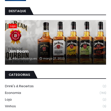
DESTAQUE
Loja
Jim Beam
#BrunoRodrigues
março 27, 2023
CATEGORIAS
Drink's & Receitas
(2)
Economia
(765)
Loja
(2)
Vinhos
(5)