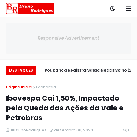
Responsive Advertisement
c para 14,00% ao
📉 Poupança Registra Saldo Negativo no
DESTAQUES
ano
Semestre
Página inicial
Economia
Ibovespa Cai 1,50%, Impactado
pela Queda das Ações da Vale e
Petrobras
#BrunoRodrigues
dezembro 06, 2024
0