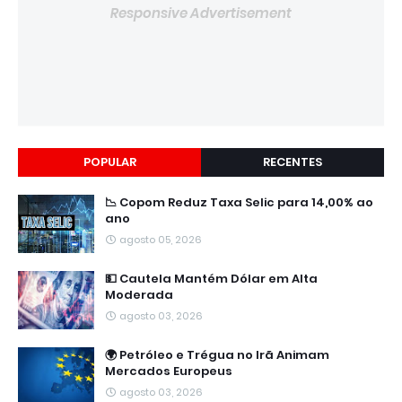
Responsive Advertisement
POPULAR
RECENTES
📉 Copom Reduz Taxa Selic para 14,00% ao
ano
agosto 05, 2026
💵 Cautela Mantém Dólar em Alta
Moderada
agosto 03, 2026
🌍 Petróleo e Trégua no Irã Animam
Mercados Europeus
agosto 03, 2026