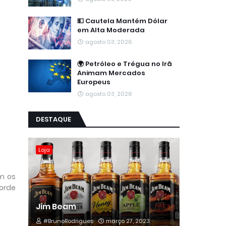
💵 Cautela Mantém Dólar
em Alta Moderada
agosto 03, 2026
🌍 Petróleo e Trégua no Irã
Animam Mercados
Europeus
agosto 03, 2026
DESTAQUE
Loja
m os
corde
Jim Beam
#BrunoRodrigues
março 27, 2023