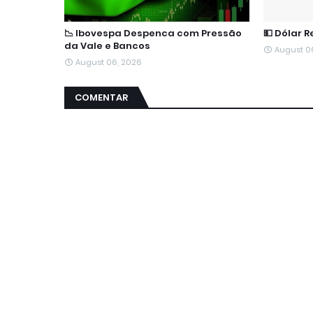
📉 Ibovespa Despenca com Pressão
💵 Dólar 
da Vale e Bancos
August 0
August 06, 2026
COMENTAR