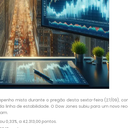
enho misto durante o pregão desta sexta-feira (27/09), co
da linha de estabilidade. O Dow Jones subiu para um novo re
ram.
u 0,33%, a 42.313,00 pontos.