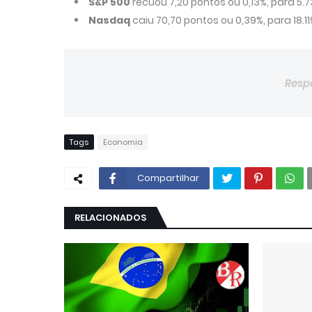
S&P 500
recuou 7,20 pontos ou 0,13%, para 5.7
Nasdaq
caiu 70,70 pontos ou 0,39%, para 18.11
Resp
Tags
Economia
Compartilhar
RELACIONADOS