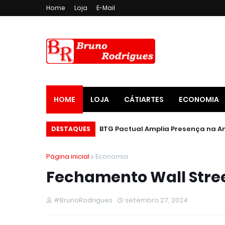
Home
Loja
E-Mail
HOME
LOJA
CÁTIARTES
ECONOMIA
DESTAQUES
Página inicial
Economia
Fechamento Wall Stree
#BrunoRodrigues
setembro 27, 2024