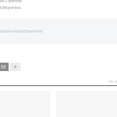
38,17 pontos.
9,59 pontos.
onsive Advertisement
Ver 