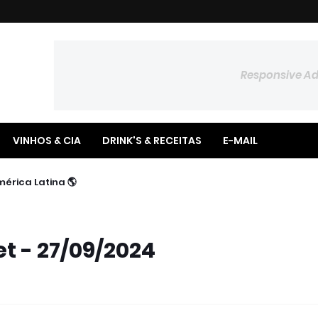
Responsive A
VINHOS & CIA
DRINK'S & RECEITAS
E-MAIL
📉 Poupança Registra Saldo Negativo no Semestre
🌎 BTG Pactual Amplia Presença na América Latina
t - 27/09/2024