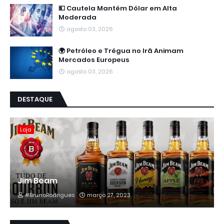
💵 Cautela Mantém Dólar em Alta
Moderada
agosto 03, 2026
🌍 Petróleo e Trégua no Irã Animam
Mercados Europeus
agosto 03, 2026
DESTAQUE
Loja
Jim Beam
#BrunoRodrigues
março 27, 2023