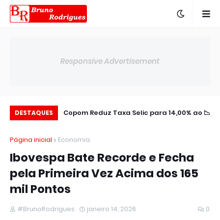
Responsive Advertisement
aldo Negativo no
📉 Copom Reduz Taxa Selic para 14,00% ao
🌎 BTG Pactual Amplia Presença na
DESTAQUES
Semestre
América Latina
ano
Página inicial
Economia
Ibovespa Bate Recorde e Fecha
pela Primeira Vez Acima dos 165
mil Pontos
#BrunoRodrigues
janeiro 14, 2026
0