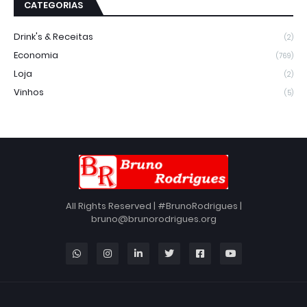
CATEGORIAS
Drink's & Receitas
(2)
Economia
(769)
Loja
(2)
Vinhos
(5)
All Rights Reserved | #BrunoRodrigues |
bruno@brunorodrigues.org