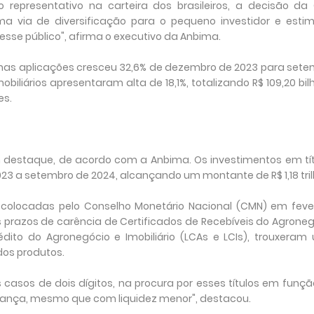
 representativo na carteira dos brasileiros, a decisão da
ma via de diversificação para o pequeno investidor e esti
sse público", afirma o executivo da Anbima.
o nas aplicações cresceu 32,6% de dezembro de 2023 para set
biliários apresentaram alta de 18,1%, totalizando R$ 109,20 bil
es.
 destaque, de acordo com a Anbima. Os investimentos em tít
23 a setembro de 2024, alcançando um montante de R$ 1,18 tril
colocadas pelo Conselho Monetário Nacional (CMN) em fever
 prazos de carência de Certificados de Recebíveis do Agrone
rédito do Agronegócio e Imobiliário (LCAs e LCIs), trouxera
os produtos.
casos de dois dígitos, na procura por esses títulos em funç
gurança, mesmo que com liquidez menor", destacou.