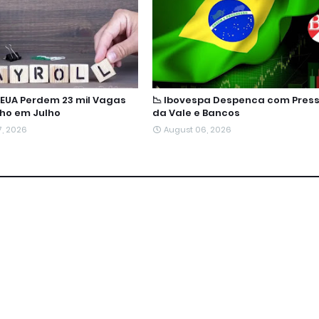
: EUA Perdem 23 mil Vagas
📉 Ibovespa Despenca com Pres
ho em Julho
da Vale e Bancos
7, 2026
August 06, 2026