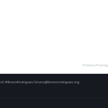
Próxima Posta
ved | #BrunoRodrigues | bruno@brunorodrigues.org