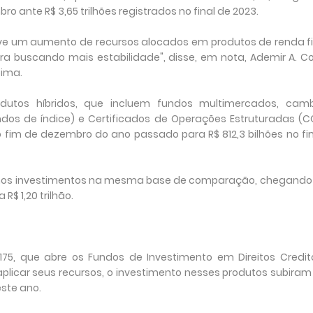
ro ante R$ 3,65 trilhões registrados no final de 2023.
ouve um aumento de recursos alocados em produtos de renda fi
ira buscando mais estabilidade", disse, em nota, Ademir A. C
bima.
utos híbridos, que incluem fundos multimercados, cambi
ndos de índice) e Certificados de Operações Estruturadas (C
o fim de dezembro do ano passado para R$ 812,3 bilhões no f
% nos investimentos na mesma base de comparação, chegando
R$ 1,20 trilhão.
, que abre os Fundos de Investimento em Direitos Creditó
aplicar seus recursos, o investimento nesses produtos subiram
este ano.