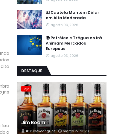
💵 Cautela Mantém Dólar
em Alta Moderada
agosto 03, 2026
🌍 Petróleo e Trégua no Irã
Animam Mercados
Europeus
ando
agosto 03, 2026
cados
 alta
DESTAQUE
embro
Loja
2,513
Jim Beam
 fixa
#BrunoRodrigues
março 27, 2023
ndo a