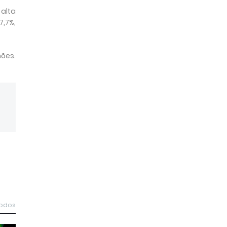
 alta
7,7%,
hões.
todos