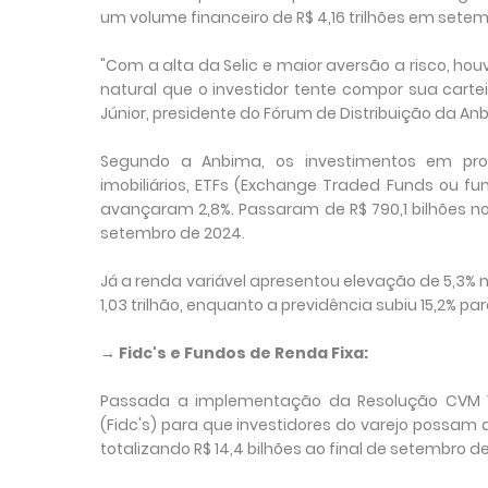
um volume financeiro de R$ 4,16 trilhões em setemb
"Com a alta da Selic e maior aversão a risco, h
natural que o investidor tente compor sua carte
Júnior, presidente do Fórum de Distribuição da An
Segundo a Anbima, os investimentos em prod
imobiliários, ETFs (Exchange Traded Funds ou fu
avançaram 2,8%. Passaram de R$ 790,1 bilhões n
setembro de 2024.
Já a renda variável apresentou elevação de 5,3
1,03 trilhão, enquanto a previdência subiu 15,2% para 
→ Fidc's e Fundos de Renda Fixa:
Passada a implementação da Resolução CVM 175
(Fidc's) para que investidores do varejo possam 
totalizando R$ 14,4 bilhões ao final de setembro d