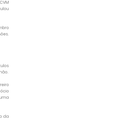
 CVM
mulou
embro
hões.
ulos
hão.
eiro
gócio
m uma
ão da