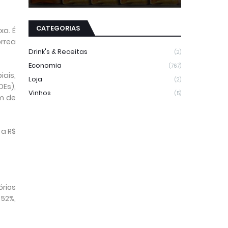
CATEGORIAS
xa. É
orrea
Drink's & Receitas
(2)
Economia
(767)
ais,
Loja
(2)
OEs),
Vinhos
(5)
im de
 a R$
rios
 52%,