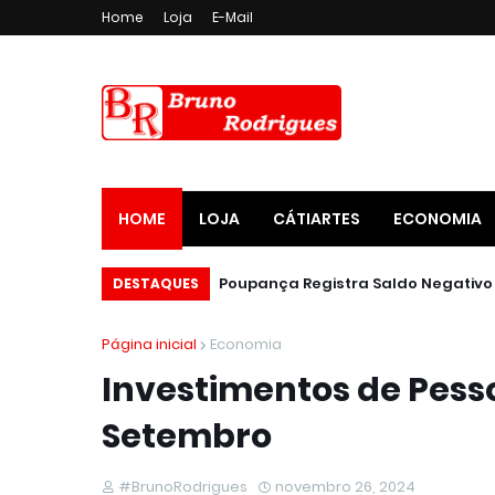
Home
Loja
E-Mail
HOME
LOJA
CÁTIARTES
ECONOMIA
DESTAQUES
Página inicial
Economia
Investimentos de Pesso
Setembro
#BrunoRodrigues
novembro 26, 2024