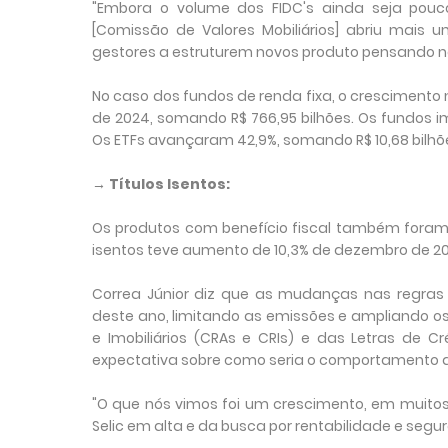
"Embora o volume dos FIDC's ainda seja pouco
[Comissão de Valores Mobiliários] abriu mais u
gestores a estruturem novos produto pensando ne
No caso dos fundos de renda fixa, o cresciment
de 2024, somando R$ 766,95 bilhões. Os fundos imo
Os ETFs avançaram 42,9%, somando R$ 10,68 bilhõ
→ Títulos Isentos:
Os produtos com benefício fiscal também foram
isentos teve aumento de 10,3% de dezembro de 20
Correa Júnior diz que as mudanças nas regras 
deste ano, limitando as emissões e ampliando os
e Imobiliários (CRAs e CRIs) e das Letras de C
expectativa sobre como seria o comportamento d
"O que nós vimos foi um crescimento, em muitos 
Selic em alta e da busca por rentabilidade e se