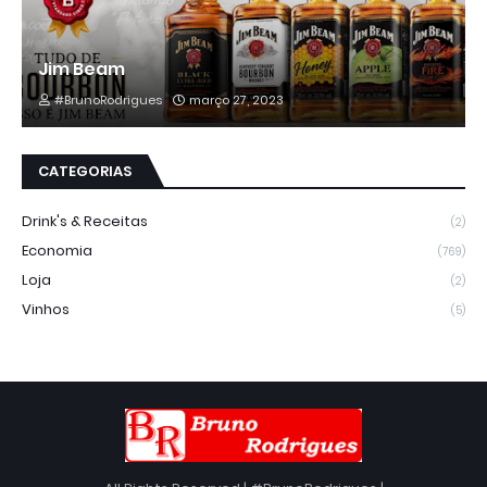
Jim Beam
#BrunoRodrigues
março 27, 2023
CATEGORIAS
Drink's & Receitas
(2)
Economia
(769)
Loja
(2)
Vinhos
(5)