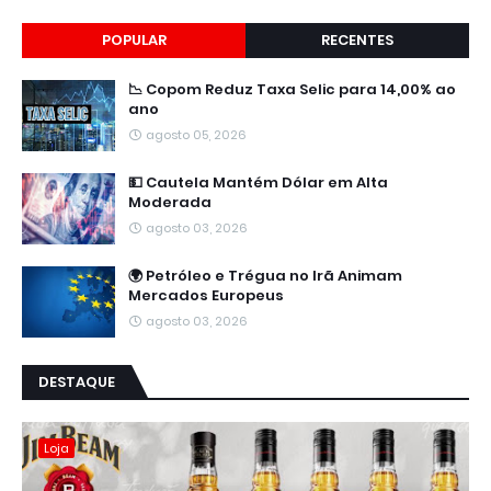
POPULAR
RECENTES
📉 Copom Reduz Taxa Selic para 14,00% ao
ano
agosto 05, 2026
💵 Cautela Mantém Dólar em Alta
Moderada
agosto 03, 2026
🌍 Petróleo e Trégua no Irã Animam
Mercados Europeus
agosto 03, 2026
DESTAQUE
Loja