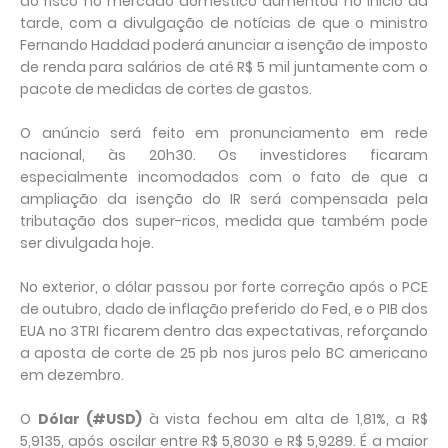
ao risco no mercado doméstico aumentou no início da
tarde, com a divulgação de notícias de que o ministro
Fernando Haddad poderá anunciar a isenção de imposto
de renda para salários de até R$ 5 mil juntamente com o
pacote de medidas de cortes de gastos.
O anúncio será feito em pronunciamento em rede
nacional, às 20h30. Os investidores ficaram
especialmente incomodados com o fato de que a
ampliação da isenção do IR será compensada pela
tributação dos super-ricos, medida que também pode
ser divulgada hoje.
No exterior, o dólar passou por forte correção após o PCE
de outubro, dado de inflação preferido do Fed, e o PIB dos
EUA no 3TRI ficarem dentro das expectativas, reforçando
a aposta de corte de 25 pb nos juros pelo BC americano
em dezembro.
O
Dólar (#USD)
à vista fechou em alta de 1,81%, a R$
5,9135, após oscilar entre R$ 5,8030 e R$ 5,9289. É a maior