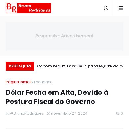
Responsive Advertisement
aldo Negativo no
📉 Copom Reduz Taxa Selic para 14,00% ao
🌎 BTG Pactual Amplia Presença na
DESTAQUES
Semestre
América Latin
ano
Página inicial
Economia
Dólar Fecha em Alta, Devido à
Postura Fiscal do Governo
#BrunoRodrigues
novembro 27, 2024
0