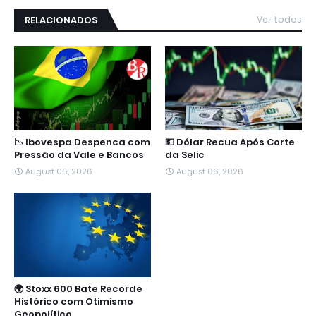
RELACIONADOS
Ver todos
📉 Ibovespa Despenca com
💵 Dólar Recua Após Corte
Pressão da Vale e Bancos
da Selic
August 06, 2026
August 06, 2026
🌍 Stoxx 600 Bate Recorde
Histórico com Otimismo
Geopolítico