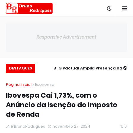
Responsive Advertisement
c para 14,00% ao
🌎 BTG Pactual Amplia Presença na
DESTAQUES
ano
América Latina
Página inicial
Economia
Ibovespa Cai 1,73%, com o
Anúncio da Isenção do Imposto
de Renda
#BrunoRodrigues
novembro 27, 2024
0