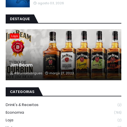
agosto 03, 2026
DESTAQUE
Loja
Jim Beam
#BrunoRodrigues
março 27, 2023
CATEGORIAS
Drink's & Receitas
(2)
Economia
(765)
Loja
(2)