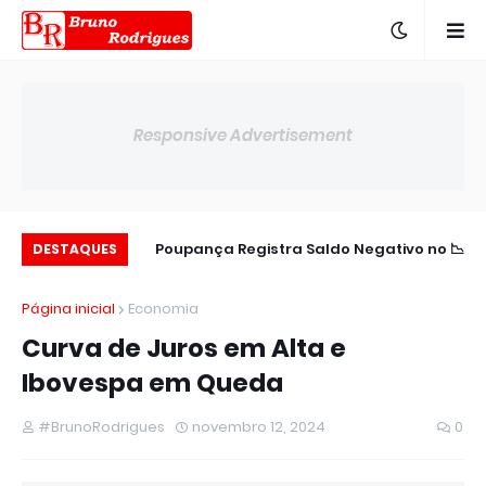
Responsive Advertisement
ém Dólar em Alta
📉 Poupança Registra Saldo Negativo no
📉
DESTAQUES
Moderada
Semestre
Página inicial
Economia
Curva de Juros em Alta e
Ibovespa em Queda
#BrunoRodrigues
novembro 12, 2024
0