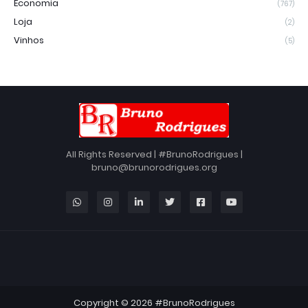
Economia
(767)
Loja
(2)
Vinhos
(5)
All Rights Reserved | #BrunoRodrigues |
bruno@brunorodrigues.org
Copyright ©
2026
#BrunoRodrigues