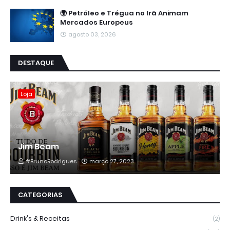
🌍 Petróleo e Trégua no Irã Animam
Mercados Europeus
agosto 03, 2026
DESTAQUE
Loja
Jim Beam
#BrunoRodrigues
março 27, 2023
CATEGORIAS
Drink's & Receitas
(2)