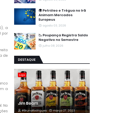
🌍 Petróleo e Trégua no Irã
Animam Mercados
Europeus
agosto 03, 2026
), a
1 por
📉 Poupança Registra Saldo
Negativo no Semestre
julho 08, 2026
reito
ta de
DESTAQUE
Loja
Banco
com a
Jim Beam
l. No
ações
#BrunoRodrigues
março 27, 2023