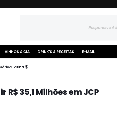
Responsive A
VINHOS & CIA
DRINK'S & RECEITAS
E-MAIL
📉 Poupança Registra Saldo Negativo no Semestre
🌎 BTG Pactual Amplia Presença na América Latina
ir R$ 35,1 Milhões em JCP