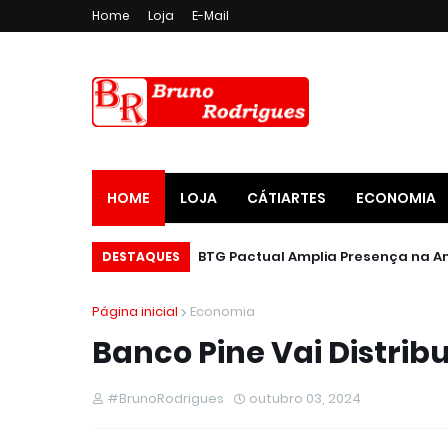
Home
Loja
E-Mail
HOME
LOJA
CÁTIARTES
ECONOMIA
DESTAQUES
Página inicial
Economia
Banco Pine Vai Distribu
#BrunoRodrigues
outubro 03, 2024