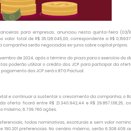
anceiras para empresas, anunciou nesta quinta-feira (03/10
no valor total de R$ 35.126.045,00, correspondente a R$ 0,15937
 da companhia serão negociadas ex-juros sobre capital próprio.
embro de 2024, após o término do prazo para o exercício do di
as poderão utilizar o crédito dos JCP para participar da ofer
lo pagamento dos JCP será o BTG Pactual.
pital e continuar a sustentar o crescimento da companhia, o 
a oferta ficará entre R$ 21.340.942,44 e R$ 29.857.138,25, 
no máximo, 6.739.760 ações.
ferenciais, todas nominativas, escriturais e sem valor nomina
 e 190.201 preferenciais. No cenário máximo, serão 6.308.409 