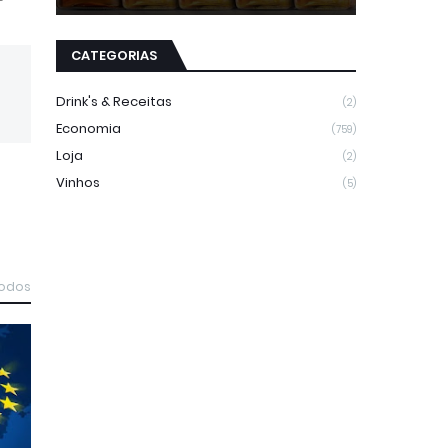
CATEGORIAS
Drink's & Receitas
(2)
Economia
(759)
Loja
(2)
Vinhos
(5)
todos