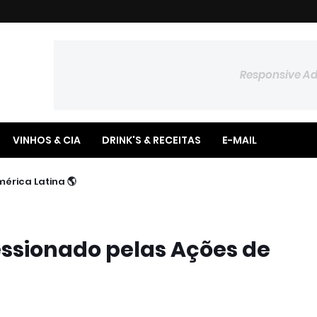
Responsive A
VINHOS & CIA
DRINK'S & RECEITAS
E-MAIL
🌎 BTG Pactual Amplia Presença na América Latina
essionado pelas Ações de