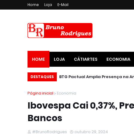
Home
Loja
E-Mail
HOME
LOJA
CÁTIARTES
ECONOMIA
DESTAQUES
Página inicial
Economia
Ibovespa Cai 0,37%, Pr
Bancos
#BrunoRodrigues
outubro 29, 2024