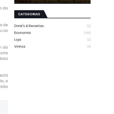
xo da
CATEGORIAS
ta de
Drink's & Receitas
(2)
ou as
Economia
(766)
Loja
(2)
Vinhos
m da
(5)
corte
data
está
o, e
mídia