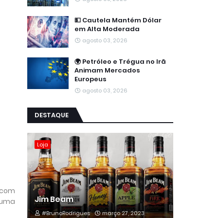
💵 Cautela Mantém Dólar
em Alta Moderada
agosto 03, 2026
🌍 Petróleo e Trégua no Irã
Animam Mercados
Europeus
agosto 03, 2026
DESTAQUE
Loja
 com
Jim Beam
huma
#BrunoRodrigues
março 27, 2023