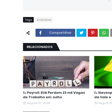
Tags
Economia
Compartilhar
RELACIONADOS
📉 Payroll: EUA Perdem 23 mil Vagas
📉 Ibove
de Trabalho em Julho
da Vale e
August 07, 2026
August 0