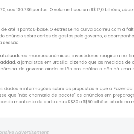
, aos 130.736 pontos. O volume ficou em R$ 17,0 bilhões, abai
 de até 11 pontos-base. O estresse na curva ocorreu com a fal
do anúncio sobre cortes de gastos pelo governo, e acompanh
a sessão.
atalisadores macroeconômicos, investidores reagiram no fi
addad, a jornalistas em Brasília, dizendo que as medidas de 
onômica do governo ainda estão em análise e não há uma 
is dados e informações sobre as propostas e que a Fazenda 
se que “não chamaria de pacote” os anúncios em preparaçã
cando montante de corte entre R$30 e R$50 bilhões citado na 
onsive Advertisement