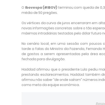
O
Ibovespa (#IBOV)
terminou com queda de 0,37%
média de 50 pregões.
Os vértices da curva de juros encerraram em alta
novas informações concretas sobre o tão espera
máximas intradiárias testadas pelo dólar futuro n
No cenário local, em uma sessão com poucos c
tarde a falas do Ministro da Fazenda, Fernando H
de gastos a serem apresentadas pela área ec
fechada para divulgação.
Haddad afirmou que o presidente Lula pediu ma
prestando esclarecimentos. Haddad também dis
afirmou não saber “de onde saíram” números indi
como meta da equipe econômica.
Resp