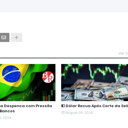
Ver 
spa Despenca com Pressão
💵 Dólar Recua Após Corte da Sel
 Bancos
August 06, 2026
6, 2026