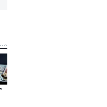
todos
ic