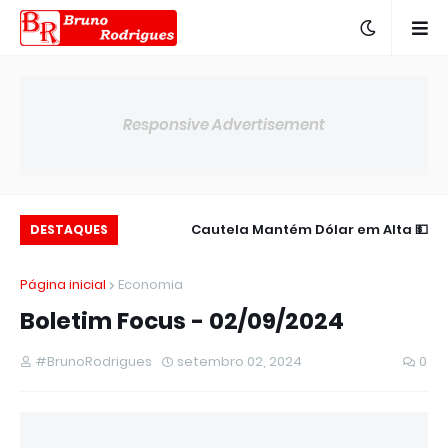
Responsive Advertisement
essão Política e
💵 Cautela Mantém Dólar em Alta
DESTAQUES
eda de Blue Chips
Moderada
Página inicial
Economia
Boletim Focus - 02/09/2024
#BrunoRodrigues
setembro 02, 2024
0