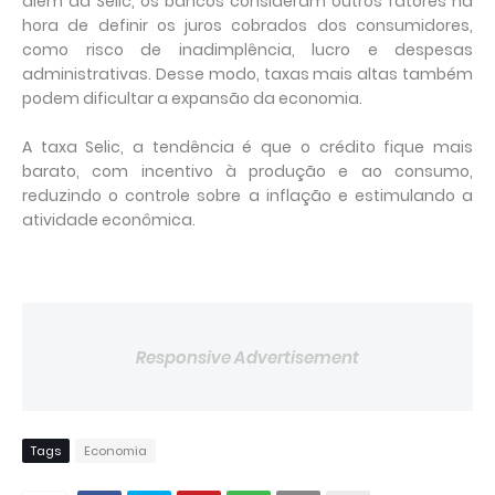
além da Selic, os bancos consideram outros fatores na
hora de definir os juros cobrados dos consumidores,
como risco de inadimplência, lucro e despesas
administrativas. Desse modo, taxas mais altas também
podem dificultar a expansão da economia.
A taxa Selic, a tendência é que o crédito fique mais
barato, com incentivo à produção e ao consumo,
reduzindo o controle sobre a inflação e estimulando a
atividade econômica.
#Economia #Inflação #TaxaSelic #BrunoRodrigues
Responsive Advertisement
Tags
Economia