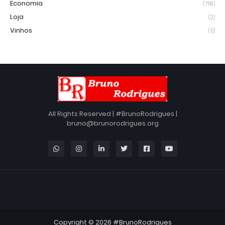
Economia
(759)
Loja
(2)
Vinhos
(5)
All Rights Reserved | #BrunoRodrigues |
bruno@brunorodrigues.org
Copyright ©
2026
#BrunoRodrigues