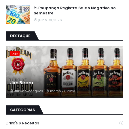
📉 Poupança Registra Saldo Negativo no
Semestre
julho 08, 2026
DESTAQUE
Loja
Jim Beam
#BrunoRodrigues
março 27, 2023
CATEGORIAS
Drink's & Receitas
(2)