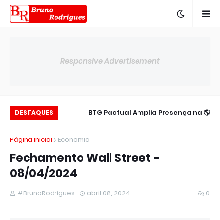
Responsive Advertisement
c para 14,00% ao
🌎 BTG Pactual Amplia Presença na
DESTAQUES
ano
América Latina
Página inicial
Economia
Fechamento Wall Street -
08/04/2024
#BrunoRodrigues
abril 08, 2024
0