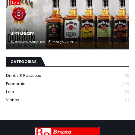
Loja
Jim Beam
#BrunoRodrigues
março 27, 2023
CATEGORIAS
Drink's & Receitas
(2)
Economia
(767)
Loja
(2)
Vinhos
(5)