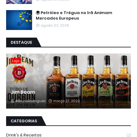
🌍 Petróleo e Trégua no Irã Animam
Mercados Europeus
agosto 03, 2026
DESTAQUE
Loja
Jim Beam
#BrunoRodrigues
março 27, 2023
CATEGORIAS
Drink's & Receitas
(2)