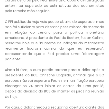
cortes de juros pelo Fed neste ano, após o CPI divulgado
ontem ter superado as estimativas dos economistas
pelo terceiro mês seguido.
O PPI publicado hoje veio pouco abaixo do esperado, mas
não foi suficiente para alterar o pessimismo do mercado
em relação ao cenário para a política monetária
americana. A presidente do Fed de Boston, Susan Collins,
ressaltou hoje que “números de inflação do 1º trimestre
realmente ficaram acima do que eu esperava”,
acrescentando que o Fed precisa uma “abordagem
paciente”.
Ainda lá fora, o euro perdia terreno para o dólar após a
presidente do BCE, Christine Lagarde, afirmar que o BC
europeu não vai esperar o Fed e nem a inflação europeia
alcançar os 2% para iniciar os cortes de juros por lá,
depois da decisão do BCE de manter os juros na reunião
de hoje.
Por aqui, o dólar chegou a recuar na abertura diante dos