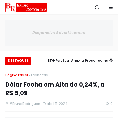
Responsive Advertisement
c para 14,00% ao
📉 Poupança Registra Saldo Negativo no
🌎 BTG Pactual Amplia Presença na
DESTAQUES
ano
América Latina
Semestre
Página inicial
Economia
Dólar Fecha em Alta de 0,24%, a
R$ 5,09
#BrunoRodrigues
abril 11, 2024
0