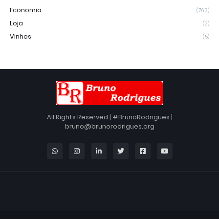
Economia
(763)
Loja
(2)
Vinhos
(5)
All Rights Reserved | #BrunoRodrigues |
bruno@brunorodrigues.org