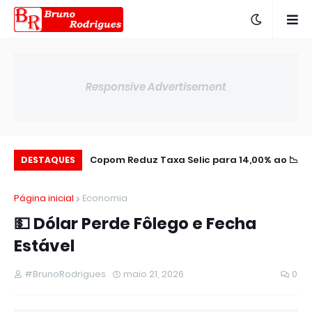
Responsive Advertisement
plia Presença na
📉 Copom Reduz Taxa Selic para 14,00% ao
DESTAQUES
América Latina
ano
Página inicial
Economia
💵 Dólar Perde Fôlego e Fecha
Estável
#BrunoRodrigues
maio 21, 2026
0