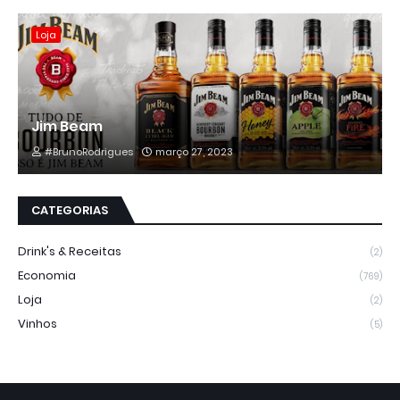
Loja
Jim Beam
#BrunoRodrigues
março 27, 2023
CATEGORIAS
Drink's & Receitas
(2)
Economia
(769)
Loja
(2)
Vinhos
(5)