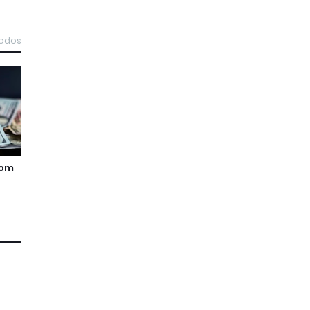
todos
pom