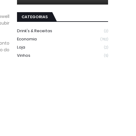
owell
CATEGORIAS
subir
Drink's & Receitas
(2)
Economia
(762)
ponto
Loja
(2)
ão do
Vinhos
(5)