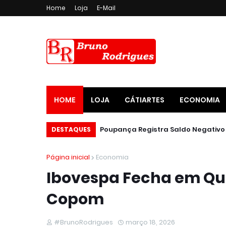
Home
Loja
E-Mail
HOME
LOJA
CÁTIARTES
ECONOMIA
DESTAQUES
Página inicial
Economia
Ibovespa Fecha em Qu
Copom
#BrunoRodrigues
março 18, 2026