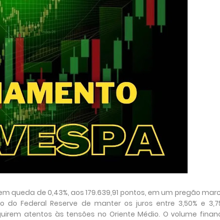
 em queda de 0,43%, aos 179.639,91 pontos, em um pregão ma
ão do Federal Reserve de manter os juros entre 3,50% e 3,7
rem atentos às tensões no Oriente Médio. O volume financ