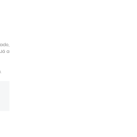
lado,
 Já a
.