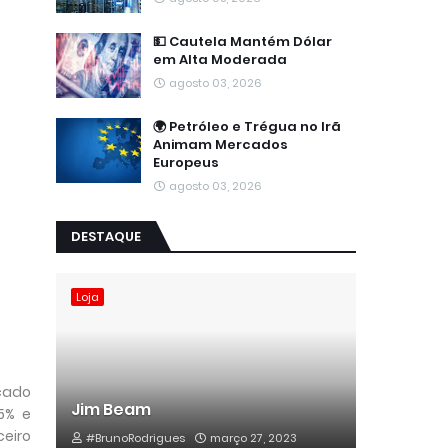
💵 Cautela Mantém Dólar
em Alta Moderada
agosto 03, 2026
🌍 Petróleo e Trégua no Irã
Animam Mercados
Europeus
agosto 03, 2026
DESTAQUE
Loja
rcado
Jim Beam
5% e
eiro
#BrunoRodrigues
março 27, 2023