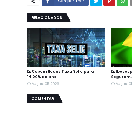
Compartilhar
RELACIONADOS
📉 Copom Reduz Taxa Selic para
📉 Iboves
14,00% ao ano
Seguram 
August 05, 2026
August 0
COMENTAR