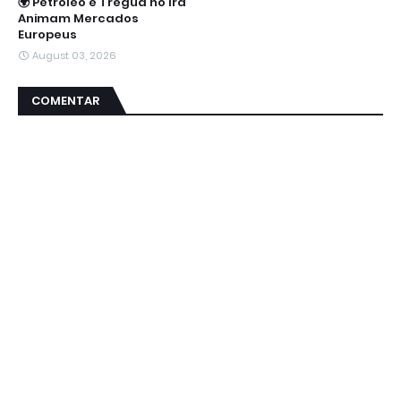
🌍 Petróleo e Trégua no Irã
Animam Mercados
Europeus
August 03, 2026
COMENTAR