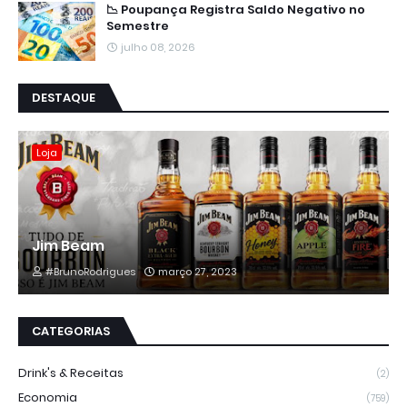
📉 Poupança Registra Saldo Negativo no
Semestre
julho 08, 2026
DESTAQUE
Loja
Jim Beam
#BrunoRodrigues
março 27, 2023
CATEGORIAS
Drink's & Receitas
(2)
Economia
(759)