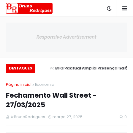
Responsive Advertisement
m Novo Acordo em
📉 Poupança Registra Saldo Negativo no
🌎 BTG Pactual Amplia Presença na
DESTAQUES
Meio a Prejuízos
América Latin
Semestre
Página inicial
Economia
Fechamento Wall Street -
27/03/2025
#BrunoRodrigues
março 27, 2025
0