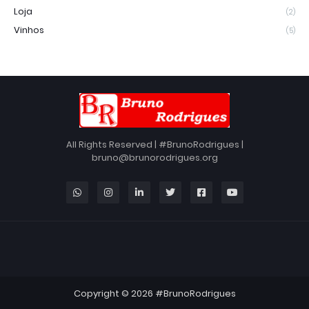
Loja
(2)
Vinhos
(5)
All Rights Reserved | #BrunoRodrigues |
bruno@brunorodrigues.org
Copyright ©
2026
#BrunoRodrigues