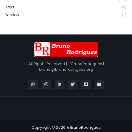
Loja
(2)
Vinhos
(5)
All Rights Reserved | #BrunoRodrigues |
bruno@brunorodrigues.org
Copyright ©
2026
#BrunoRodrigues