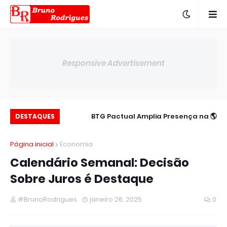
Responsive Advertisement
c para 14,00% ao
🌎 BTG Pactual Amplia Presença na
DESTAQUES
ano
América Latina
Página inicial
Economia
Calendário Semanal: Decisão
Sobre Juros é Destaque
#BrunoRodrigues
janeiro 26, 2025
0