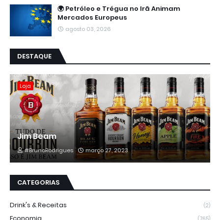
🌍 Petróleo e Trégua no Irã Animam
Mercados Europeus
agosto 03, 2026
DESTAQUE
Loja
Jim Beam
#BrunoRodrigues
março 27, 2023
CATEGORIAS
Drink's & Receitas
(2)
Economia
(765)