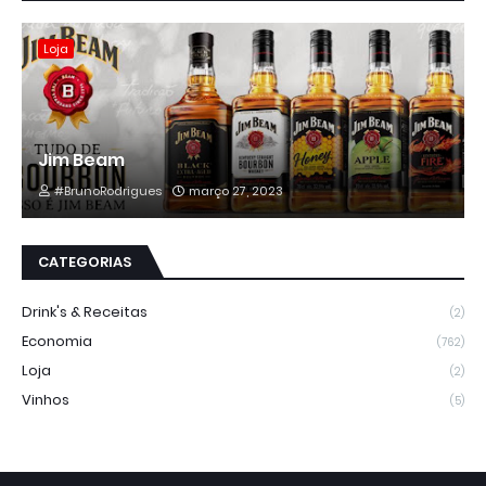
Loja
Jim Beam
#BrunoRodrigues
março 27, 2023
CATEGORIAS
Drink's & Receitas
(2)
Economia
(762)
Loja
(2)
Vinhos
(5)