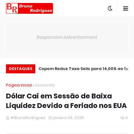
Responsive Advertisement
m Novo Acordo em
📉 Copom Reduz Taxa Selic para 14,00% ao
DESTAQUES
Meio a Prejuízos
ano
Página inicial
Economia
Dólar Cai em Sessão de Baixa
Liquidez Devido a Feriado nos EUA
#BrunoRodrigues
janeiro 09, 2025
0