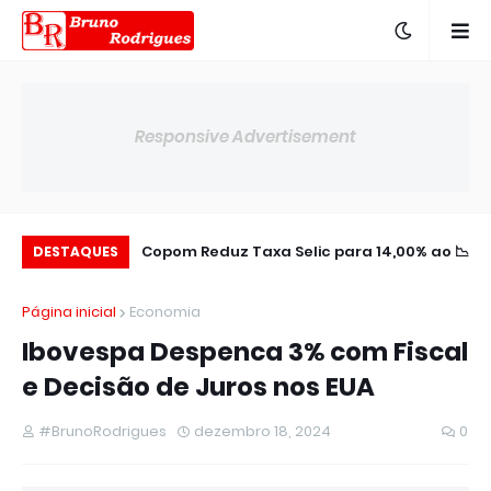
Responsive Advertisement
aldo Negativo no
📉 Copom Reduz Taxa Selic para 14,00% ao
🌎 BTG Pactual Amplia Presença na
DESTAQUES
Semestre
América Latin
ano
Página inicial
Economia
Ibovespa Despenca 3% com Fiscal
e Decisão de Juros nos EUA
#BrunoRodrigues
dezembro 18, 2024
0