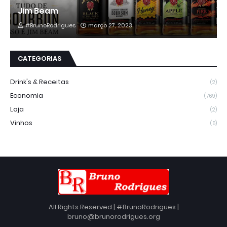
Jim Beam
#BrunoRodrigues
março 27, 2023
CATEGORIAS
Drink's & Receitas
(2)
Economia
(769)
Loja
(2)
Vinhos
(5)
All Rights Reserved | #BrunoRodrigues |
bruno@brunorodrigues.org