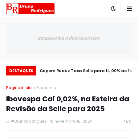
Responsive Advertisement
aldo Negativo no
📉 Copom Reduz Taxa Selic para 14,00% ao
🌎 BTG Pactual Amplia Presença na
DESTAQUES
Semestre
América Latina
an
Página inicial
Economia
Ibovespa Cai 0,02%, na Esteira da
Revisão da Selic para 2025
#BrunoRodrigues
novembro 18, 2024
0