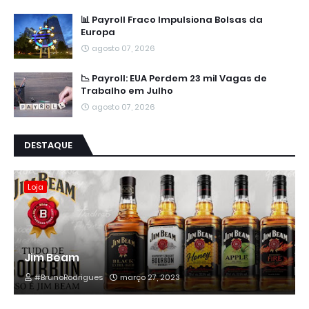
📊 Payroll Fraco Impulsiona Bolsas da
Europa
agosto 07, 2026
📉 Payroll: EUA Perdem 23 mil Vagas de
Trabalho em Julho
agosto 07, 2026
DESTAQUE
Loja
Jim Beam
#BrunoRodrigues
março 27, 2023