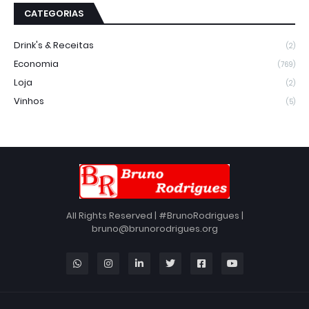
CATEGORIAS
Drink's & Receitas
(2)
Economia
(769)
Loja
(2)
Vinhos
(5)
All Rights Reserved | #BrunoRodrigues |
bruno@brunorodrigues.org