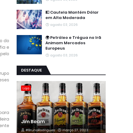
💵 Cautela Mantém Dólar
em Alta Moderada
agosto 03, 2026
🌍 Petróleo e Trégua no Irã
to do
Animam Mercados
fia e
Europeus
 pelo
agosto 03, 2026
DESTAQUE
rupo
meses
Loja
 para
deira
Jim Beam
ente
#BrunoRodrigues
março 27, 2023