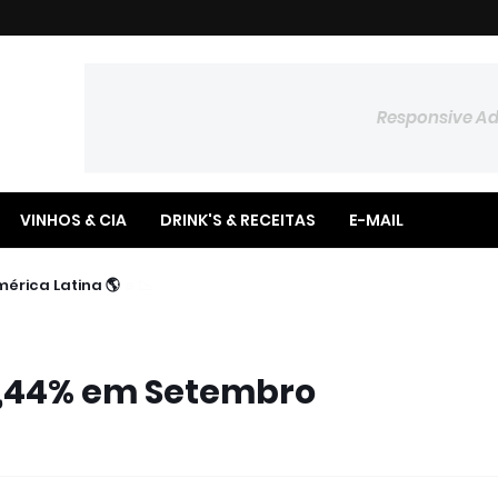
Responsive A
VINHOS & CIA
DRINK'S & RECEITAS
E-MAIL
📉 Poupança Registra Saldo Negativo no Semestre
🌎 BTG Pactual Amplia Presença na América Latina
 0,44% em Setembro