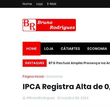
Home
Loja
E-Mail
HOME
LOJA
CÁTIARTES
ECONOMIA
DESTAQUES
Página inicial
Economia
IPCA Registra Alta de
#BrunoRodrigues
outubro 09, 2024