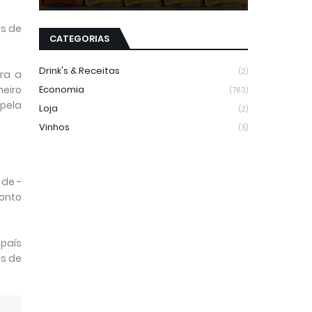
os de
CATEGORIAS
Drink's & Receitas
(2)
ra a
eiro
Economia
(763)
pela
Loja
(2)
Vinhos
(5)
 de -
ponto
país
s de