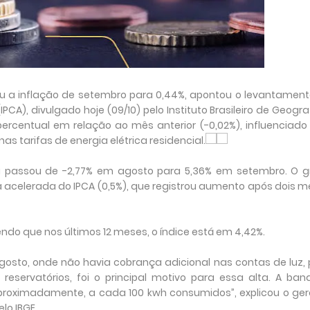
xou a inflação de setembro para 0,44%, apontou o levantamen
CA), divulgado hoje (09/10) pelo Instituto Brasileiro de Geogra
percentual em relação ao mês anterior (-0,02%), influenciado
nas tarifas de energia elétrica residencial.
a passou de -2,77% em agosto para 5,36% em setembro. O g
 acelerada do IPCA (0,5%), que registrou aumento após dois 
endo que nos últimos 12 meses, o índice está em 4,42%.
gosto, onde não havia cobrança adicional nas contas de luz,
servatórios, foi o principal motivo para essa alta. A ban
proximadamente, a cada 100 kwh consumidos”, explicou o ger
lo IBGE.