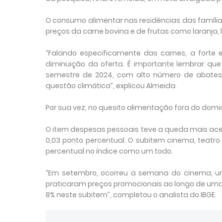
O consumo alimentar nas residências das famílias
preços da carne bovina e de frutas como laranja
“Falando especificamente das carnes, a forte 
diminuição da oferta. É importante lembrar qu
semestre de 2024, com alto número de abates. 
questão climática”, explicou Almeida.
Por sua vez, no quesito alimentação fora do domicí
O item despesas pessoais teve a queda mais acen
0,03 ponto percentual. O subitem cinema, teatro
percentual no índice como um todo.
“Em setembro, ocorreu a semana do cinema, u
praticaram preços promocionais ao longo de um
8% neste subitem”, completou o analista do IBGE.