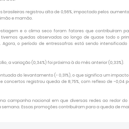
 brasileiras registrou alta de 0,56%, impactado pelos aument
, limão e mamão.
estiagem e o clima seco foram fatores que contribuíram pa
e tivemos quedas observadas ao longo de quase todo o prim
Agora, o período de entressafras está sendo intensificado 
lio, a variação (0,34%) foi próxima à do mês anterior (0,33%).
tuada do levantamento (- 0,31%), o que significa um impacto
 e concertos registrou queda de 8,75%, com reflexo de -0,04 
ma campanha nacional em que diversas redes ao redor do 
a semana. Essas promoções contribuíram para a queda de mai