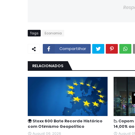
Resp
Tags
Economia
Compartilhar
RELACIONADOS
🌍 Stoxx 600 Bate Recorde Histórico
📉 Copom 
com Otimismo Geopolítico
14,00% ao
August 06, 2026
August 0