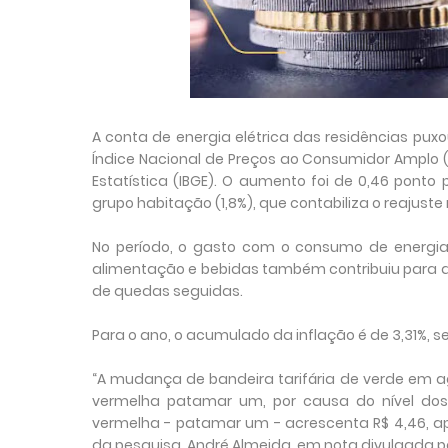
A conta de energia elétrica das residências pu
Índice Nacional de Preços ao Consumidor Amplo (IP
Estatística (IBGE). O aumento foi de 0,46 ponto 
grupo habitação (1,8%), que contabiliza o reajuste 
No período, o gasto com o consumo de energi
alimentação e bebidas também contribuiu para a
de quedas seguidas.
Para o ano, o acumulado da inflação é de 3,31%, s
“A mudança de bandeira tarifária de verde em a
vermelha patamar um, por causa do nível dos re
vermelha - patamar um - acrescenta R$ 4,46, a
da pesquisa, André Almeida, em nota divulgada pe