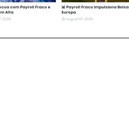
Recua com Payroll Fraco e
📊 Payroll Fraco Impulsiona Bols
em Alta
Europa
7, 2026
August 07, 2026