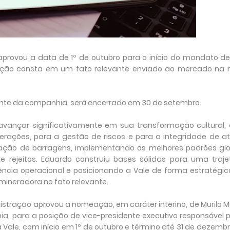
provou a data de 1º de outubro para o início do mandato d
mação consta em um fato relevante enviado ao mercado na n
nte da companhia, será encerrado em 30 de setembro.
 avançar significativamente em sua transformação cultural,
ações, para a gestão de riscos e para a integridade de at
ação de barragens, implementando os melhores padrões glo
rejeitos. Eduardo construiu bases sólidas para uma trajet
cia operacional e posicionando a Vale de forma estratégic
mineradora no fato relevante.
stração aprovou a nomeação, em caráter interino, de Murilo Mu
ia, para a posição de vice-presidente executivo responsável 
 Vale, com início em 1º de outubro e término até 31 de dezemb