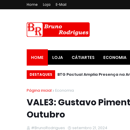
Home
Loja
E-Mail
HOME
LOJA
CÁTIARTES
ECONOMIA
DESTAQUES
Página inicial
Economia
VALE3: Gustavo Piment
Outubro
#BrunoRodrigues
setembro 21, 2024