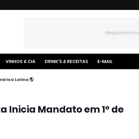
Responsive A
VINHOS & CIA
DRINK'S & RECEITAS
E-MAIL
🌎 BTG Pactual Amplia Presença na América Latina
a Inicia Mandato em 1° de