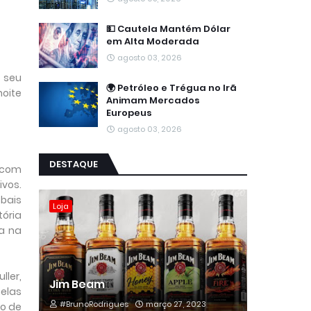
💵 Cautela Mantém Dólar
em Alta Moderada
agosto 03, 2026
e seu
🌍 Petróleo e Trégua no Irã
oite
Animam Mercados
Europeus
agosto 03, 2026
DESTAQUE
 com
ivos.
bais
Loja
ória
a na
ller,
Jim Beam
pelas
#BrunoRodrigues
março 27, 2023
ro de