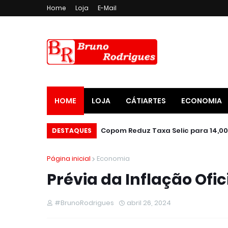
Home
Loja
E-Mail
HOME
LOJA
CÁTIARTES
ECONOMIA
DESTAQUES
Página inicial
Economia
Prévia da Inflação Ofic
#BrunoRodrigues
abril 26, 2024