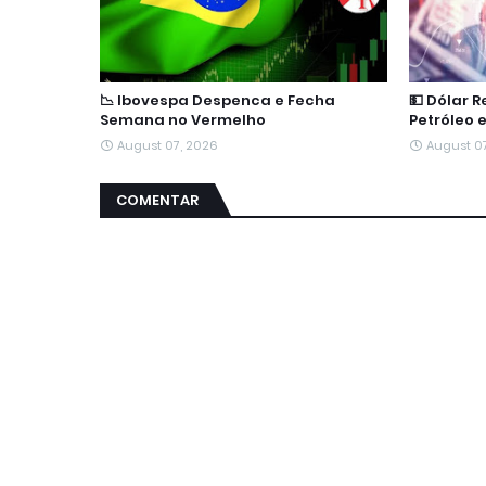
📉 Ibovespa Despenca e Fecha
💵 Dólar 
Semana no Vermelho
Petróleo 
August 07, 2026
August 0
COMENTAR