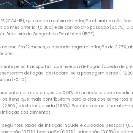
5 (IPCA-15), que mede a prévia da inflação oficial no mês, fic
as do mês anterior (0,36%) e de abril do ano passado (0,57%). O
to Brasileiro de Geografia e Estatística (IBGE).
no ano. Em 12 meses, o indicador registra inflação de 3,77%, a
te ano.
lmente pelos transportes, que tiveram deflação (queda de pr
 apresentaram deflação, destacam-se a passagem aérea (-12,20
lina (-0,11%).
apresentou alta de preços de 0,61% no período, o que impedi
re os itens que mais contribuíram para a alta dos alimentos 
tas (2,59%) e leite longa vida (1,96%). Produtos como a batata-in
a inflação dos alimentos.
eguintes taxas de inflação: Saúde e cuidados pessoais (0,7
unicação (0,17%), habitação (0,07%), educação (0,05%) e artig