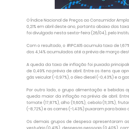
O Índice Nacional de Preços ao Consumidor Amplo 1
0,21% em abril deste ano, portanto abaixo das tax
foi divulgado nesta sexta-feira (26/04), pelo Institu
Com o resultado, o #IPCA15 acumula taxa de 1,67% 
dos 4,14% acumulados até a prévia de março des
A queda da taxa de inflação foi puxada principa
de 0,49% na prévia de abril. Entre os itens que
gás veicular (-0,97%), o óleo diesel (-0,43%) e a gaso
Por outro lado, o grupo alimentação e bebidas 
queda maior da inflação na prévia de abril. Ent
tomate (17,87%), alho (11,60%), cebola (11,31%), fru
(-8,72%) e as carnes (-1,43%) puxaram para baixo 
Os demais grupos de despesa apresentaram as s
vestuário (0,41%), despesas pessoais (0,40%), com