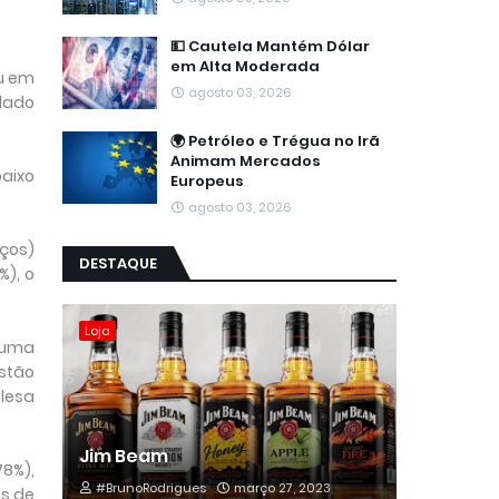
💵 Cautela Mantém Dólar
em Alta Moderada
ou em
agosto 03, 2026
 dado
🌍 Petróleo e Trégua no Irã
Animam Mercados
baixo
Europeus
agosto 03, 2026
eços)
DESTAQUE
%), o
Loja
u uma
estão
glesa
Jim Beam
8%),
#BrunoRodrigues
março 27, 2023
os de