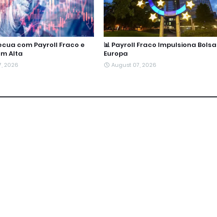
Recua com Payroll Fraco e
📊 Payroll Fraco Impulsiona Bols
em Alta
Europa
7, 2026
August 07, 2026