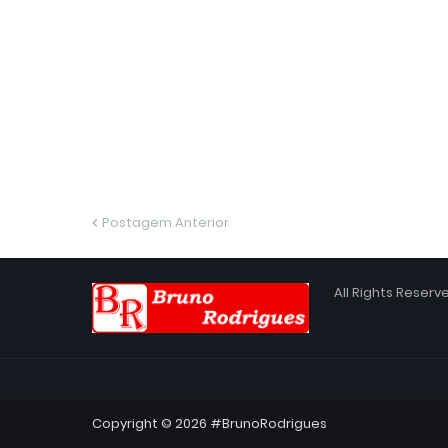
Postagem Anterior
All Rights Reser
Copyright ©
2026
#BrunoRodrigues