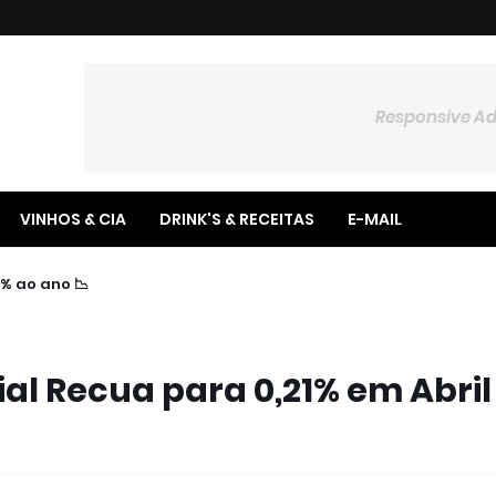
Responsive A
VINHOS & CIA
DRINK'S & RECEITAS
E-MAIL
📉 Copom Reduz Taxa Selic para 14,00% ao ano
ial Recua para 0,21% em Abril