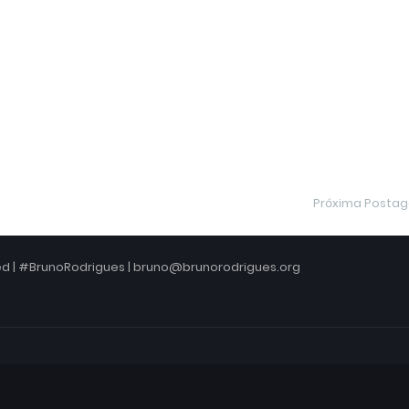
Próxima Posta
ved | #BrunoRodrigues | bruno@brunorodrigues.org