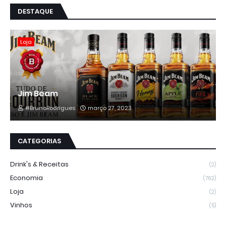
DESTAQUE
Loja
Jim Beam
#BrunoRodrigues
março 27, 2023
CATEGORIAS
Drink's & Receitas
(2)
Economia
(762)
Loja
(2)
Vinhos
(5)