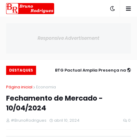
Responsive Advertisement
c para 14,00% ao
📉 Poupança Registra Saldo Negativo no
🌎 BTG Pactual Amplia Presença na
DESTAQUES
ano
América Latina
Semestr
Página inicial
Economia
Fechamento de Mercado -
10/04/2024
#BrunoRodrigues
abril 10, 2024
0